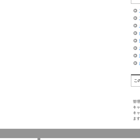
こ
管
キ
キ
ま