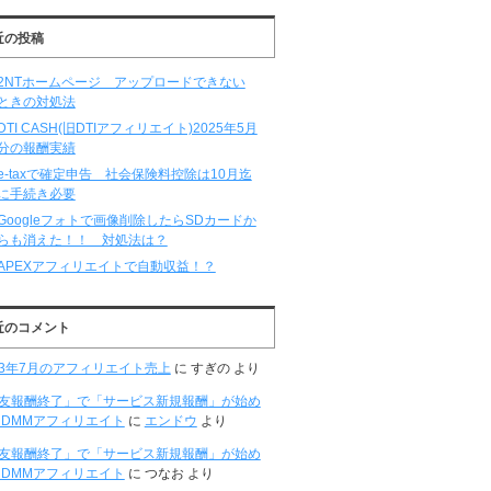
近の投稿
2NTホームページ アップロードできない
ときの対処法
DTI CASH(旧DTIアフィリエイト)2025年5月
分の報酬実績
e-taxで確定申告 社会保険料控除は10月迄
に手続き必要
Googleフォトで画像削除したらSDカードか
らも消えた！！ 対処法は？
APEXアフィリエイトで自動収益！？
近のコメント
23年7月のアフィリエイト売上
に
すぎの
より
D友報酬終了」で「サービス新規報酬」が始め
DMMアフィリエイト
に
エンドウ
より
D友報酬終了」で「サービス新規報酬」が始め
DMMアフィリエイト
に
つなお
より