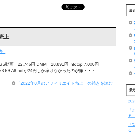
最
売上
 -
]
 22,746円 DMM 18,891円 infotop 7,000円
＄58.59 A8.netが24円しか稼げなかったのが痛・・・
「2022年8月のアフィリエイト売上」の続きを読む
最
20
「
る 
「
る 