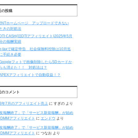
近の投稿
2NTホームページ アップロードできない
ときの対処法
DTI CASH(旧DTIアフィリエイト)2025年5月
分の報酬実績
e-taxで確定申告 社会保険料控除は10月迄
に手続き必要
Googleフォトで画像削除したらSDカードか
らも消えた！！ 対処法は？
APEXアフィリエイトで自動収益！？
近のコメント
23年7月のアフィリエイト売上
に
すぎの
より
D友報酬終了」で「サービス新規報酬」が始め
DMMアフィリエイト
に
エンドウ
より
D友報酬終了」で「サービス新規報酬」が始め
DMMアフィリエイト
に
つなお
より