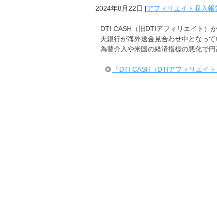
2024年8月22日
[
アフィリエイト収入報告
DTI CASH（旧DTIアフィリエイ
天銀行が海外送金見合わせ中となって
為替介入や米国の経済指標の悪化で円
「DTI CASH（DTIアフィリ