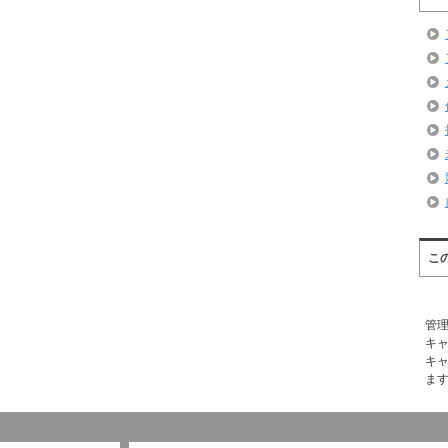
こ
管
キ
キ
ま