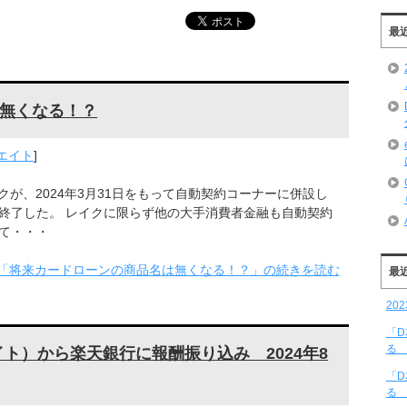
最
無くなる！？
エイト
]
が、2024年3月31日をもって自動契約コーナーに併設し
を終了した。 レイクに限らず他の大手消費者金融も自動契約
して・・・
「将来カードローンの商品名は無くなる！？」の続きを読む
最
20
「
る 
リエイト）から楽天銀行に報酬振り込み 2024年8
「
る 