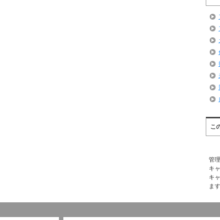
こ
管
キ
キ
ま