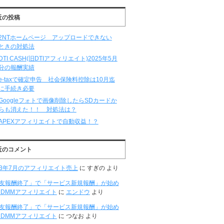
近の投稿
2NTホームページ アップロードできない
ときの対処法
DTI CASH(旧DTIアフィリエイト)2025年5月
分の報酬実績
e-taxで確定申告 社会保険料控除は10月迄
に手続き必要
Googleフォトで画像削除したらSDカードか
らも消えた！！ 対処法は？
APEXアフィリエイトで自動収益！？
近のコメント
23年7月のアフィリエイト売上
に
すぎの
より
D友報酬終了」で「サービス新規報酬」が始め
DMMアフィリエイト
に
エンドウ
より
D友報酬終了」で「サービス新規報酬」が始め
DMMアフィリエイト
に
つなお
より