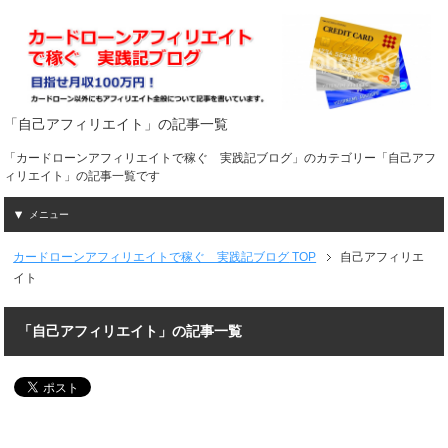
「自己アフィリエイト」の記事一覧
「カードローンアフィリエイトで稼ぐ 実践記ブログ」のカテゴリー「自己アフ
ィリエイト」の記事一覧です
メニュー
カードローンアフィリエイトで稼ぐ 実践記ブログ
TOP
自己アフィリエ
イト
「自己アフィリエイト」の記事一覧